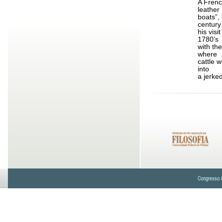
A Frenc
leather
boats”, 
century
his visi
1780’s
with the
where
cattle 
into
a jerke