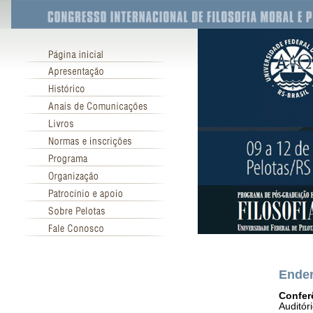
Ender
Confer
Auditór