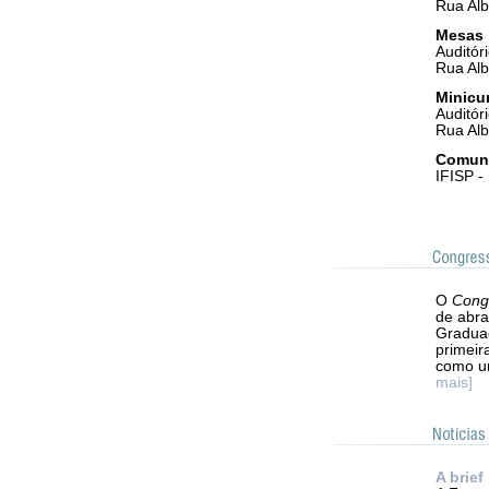
Rua Alb
Mesas 
Auditór
Rua Alb
Minicu
Auditór
Rua Alb
Comun
IFISP -
O
Congr
de abra
Graduaç
primeir
como um
mais]
A brief